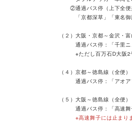
②通過バス停（上下全便
「京都深草」「東名御殿場
（２）大阪・京都～金沢・富
通過バス停：「千里ニュ
※ただし百万石D大阪2号（
（４）京都～徳島線（全便）
通過バス停：「アオアヲ
（５）大阪～徳島線（全便）
通過バス停：「高速舞子」
※高速舞子には止まり