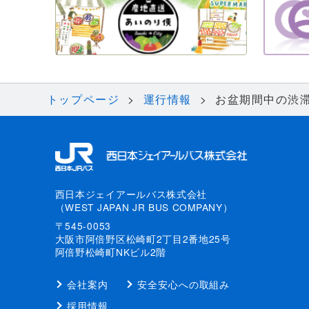
トップページ
運行情報
お盆期間中の渋
西日本ジェイアールバス株式会社
（WEST JAPAN JR BUS COMPANY）
〒545-0053
大阪市阿倍野区松崎町2丁目2番地25号
阿倍野松崎町NKビル2階
会社案内
安全安心への取組み
採用情報