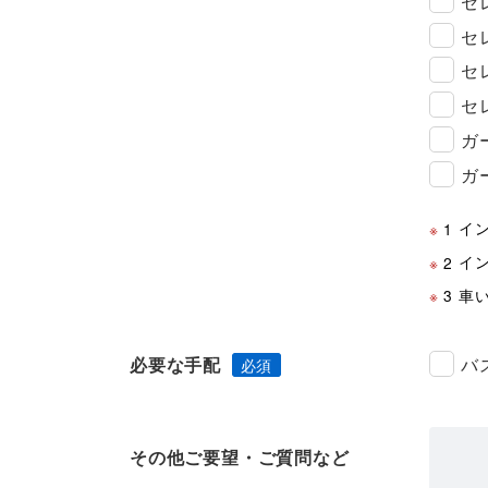
セ
セ
セ
セ
ガ
ガ
イ
※
1
イ
※
2
車
※
3
必要な手配
バ
その他ご要望・ご質問など