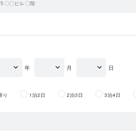
年
月
日
帰り
1泊2日
2泊3日
3泊4日