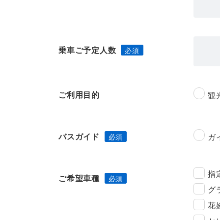
乗車ご予定人数
ご利用目的
観
バスガイド
ガ
指
ご希望車種
グ
花