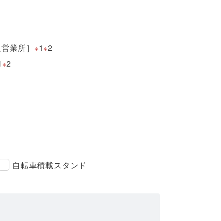
阪営業所］
1
2
※
※
1
2
※
自転車積載スタンド