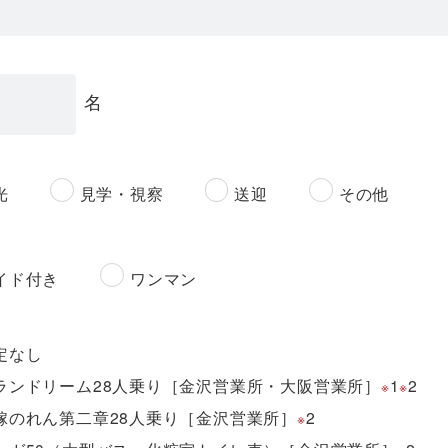
名
光
見学・視察
送迎
その他
イド付き
ワンマン
定なし
ランドリーム28人乗り［金沢営業所・大阪営業所］
1
2
※
※
嫁のれん第二章28人乗り［金沢営業所］
2
※