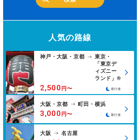
人気の路線
神戸・大阪・京都
東京・
「東京デ
ィズニー
ランド」®
2,500
円〜
夜行便
大阪・京都
町田・横浜
3,000
円〜
夜行便
大阪
名古屋