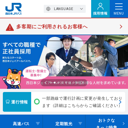
LANGUAGE
採用情報
MENU
多客期にご利用されるお客様へ
トップページ
西バスの魅力
高速バス
定期観光バス
一部路線で運行計画に変更が発生しており
運行情報
ます（詳細はこちらからご確認ください）
おトクなきっぷ特集
おトクな
高速バス
定期観光
きっぷ特集