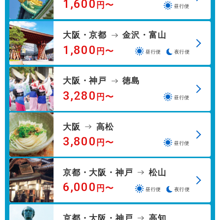
1,600
円〜
昼行便
大阪・京都
金沢・富山
1,800
円〜
昼行便
夜行便
大阪・神戸
徳島
3,280
円〜
昼行便
大阪
高松
3,800
円〜
昼行便
京都・大阪・神戸
松山
6,000
円〜
昼行便
夜行便
京都・大阪・神戸
高知