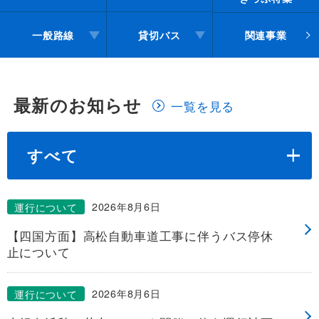
一般路線バス
一般路線
貸切バス
関連事業
貸切バス
最新のお知らせ
一覧を見る
関連事業
すべて
お知らせ
運行情報
2026年8月6日
運行について
お問い合わせ・Q&A
【四国方面】高松自動車道工事に伴うバス停休
止について
西日本JRバスについて
2026年8月6日
運行について