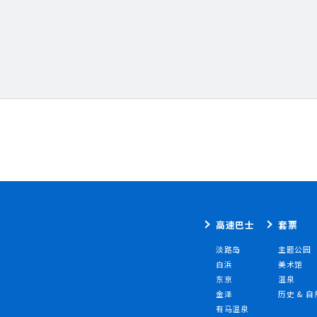
高速巴士
套票
淡路岛
主题公园
白浜
美术馆
东京
温泉
金泽
历史 & 自
有马温泉