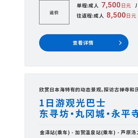
7,500
单程:成人
日元
运价
8,500
往返程:成人
日元
查看详情
欣赏日本海特有的动态景观。探访古禅寺和
1日游观光巴士
东寻坊・丸冈城・永平
金泽站(乘车) - 加贺温泉站(乘车) - 芦原汤之