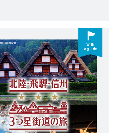
With
a guide