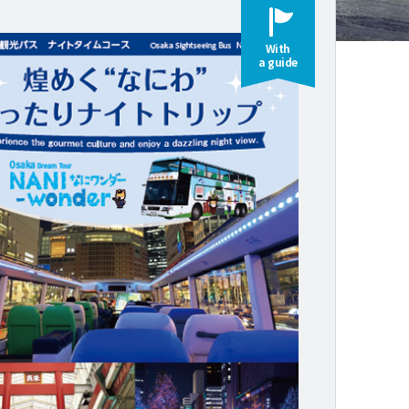
With
a guide