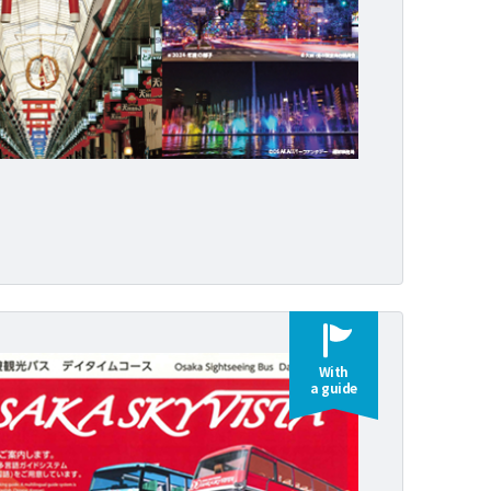
With
a guide