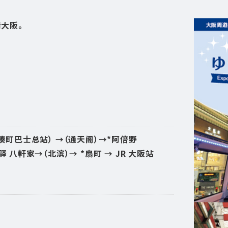
大阪。
站（湊町巴士总站） →（通天阁）→*阿倍野
驿 八軒家→（北滨）→ *扇町 → JR 大阪站