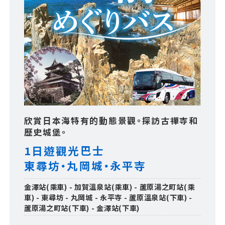
欣賞日本海特有的動態景觀。探訪古禪寺和
歷史城堡。
1日遊觀光巴士
東尋坊・丸岡城・永平寺
金澤站(乘車) - 加賀溫泉站(乘車) - 蘆原湯之町站(乘
車) - 東尋坊 - 丸岡城 - 永平寺 - 蘆原溫泉站(下車) -
蘆原湯之町站(下車) - 金澤站(下車)