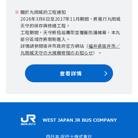
※
關於丸岡城的工程通知
2026年3月6日至2027年11月期間，將進行丸岡城
天守的保存與修繕工程。
工程期間，天守將搭設鷹架並覆蓋防護帷幕，本丸
部分區域亦將限制進入。
詳情請參閱坂井市政府官方網站（
福井県坂井市／
丸岡城天守の大規模修理のお知らせ
）。
查看詳情
西日本JR巴士株式會社