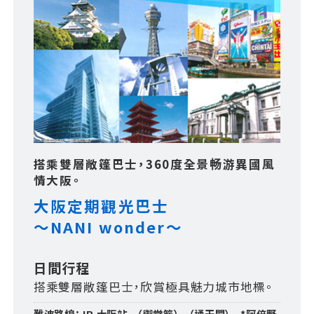
搭乘雙層敞篷巴士，360度全景畅游異國風
情大阪。
大阪定期觀光巴士
～NANI wonder～
日間行程
搭乘雙層敞篷巴士，欣賞極具魅力城市地標。
難波路線：JR 大阪站 - （禦堂筋） - （通天閣） - *阿倍野