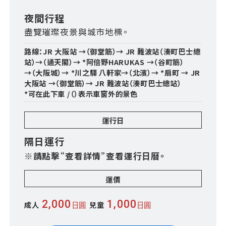
夜間行程
盡覽璀璨夜景與城市地標。
路線：JR 大阪站 →（御堂筋）→ JR 難波站（湊町巴士總
站）→（通天閣）→ *阿倍野HARUKAS →（谷町筋）
→（大阪城）→ *川之驛 八軒家→（北濱）→ *扇町 → JR
大阪站 →（御堂筋）→ JR 難波站（湊町巴士總站）
*可在此下車 /（）表示車窗外的景色
運行日
隔日運行
※請點擊“查看詳情”查看運行日曆。
運價
2,000
1,000
成人
兒童
日圓
日圓