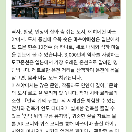
역사, 힐링, 인정이 살아 숨 쉬는 도시, 에히메현 마쓰
야마시. 도시 중심에 우뚝 솟은
마쓰야마성
은 일본에서
도 드문 현존 12천수 중 하나로, 세토 내해와 성하 마을
을 한눈에 볼 수 있습니다. 3,000년의 역사를 자랑하는
도고온천
은 일본에서 가장 오래된 온천으로 알려진 명
탕입니다. 레트로한 온천 거리를 산책하며 온천에 몸을
담그면, 몸과 마음 모두 치유됩니다.
마쓰야마시는 많은 문인, 작품과도 인연이 깊어, '문학
의 도시'로도 잘 알려져 있습니다. 작가 시바 료타로의
소설 『언덕 위의 구름』의 세계관을 체험할 수 있는
전시와 건축가 안도 다다오가 설계한 건축을 즐길 수
있는 '언덕 위의 구름 뮤지엄', 귀중한 실물 자료는 물
론 AR 코너와 퀴즈 코너를 통해 마쓰야마 출신 하이쿠
시인인 마사오카 시키의 업적을 재미있게 관람할 수 있