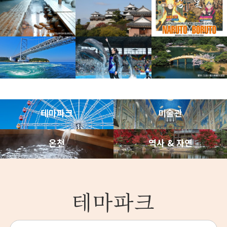
이용 안내
서일본JR버스 에 대해서
기업정보
문의
테마파크
미술관
온천
역사 & 자연
테마파크