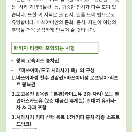
는 '시키 기념박물관' 등, 귀중한 전시가 다수 모여 있
습니다. 또한 이 지역은 귤 산지, 일품 도미 밥으로도
유명합니다. 마쓰야마만의 문화, 음식, 자연이 여행의
추억을 더욱 풍성하게 만들어 줄 것입니다.
패키지 티켓에 포함되는 사항
왕복 고속버스 승차권
「마쓰야마/도고 시라사기 팩」의 구성
마쓰야마성 천수 관람권+마쓰야마성 로프웨이·리프
트 왕복권
도고온천 입욕권：본관(카미노유 2층 자리) 또는 별
관아스카노유 (2층 대공간 휴게실) ※대여 유카타·
차 & 다과 포함
시라사기 커피 선택 음료 1잔(커피·홍차·각종 소프트
드링크)
또한 승차권을 제시하시면, 「시키 기념박물관(The Shiki Museum)상설전」 및 「언덕 위의 구름 뮤지엄」 관람료를 20% 할인된 가격으로 이용하실 수 있습니다.