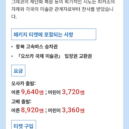
그레코의 제단화 복원 등의 획기적인 시도는 피카소의
자제와 각국의 미술관 관계자로부터 찬사를 받았습니
다.
패키지 티켓에 포함되는 사항
왕복 고속버스 승차권
「오쓰카 국제 미술관」 입장권 교환권
요금
오사카 출발:
9,640
3,720
어른
어린이
엔
엔
고베 출발:
8,920
3,360
어른
어린이
엔
엔
티켓 구입