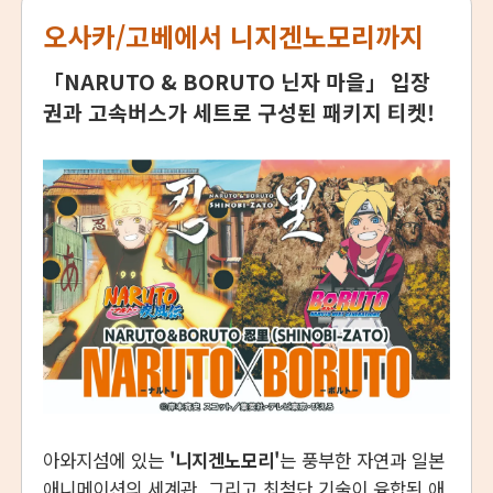
오사카/고베에서 니지겐노모리까지
「NARUTO & BORUTO 닌자 마을」 입장
권과 고속버스가 세트로 구성된 패키지 티켓!
아와지섬에 있는
'니지겐노모리'
는 풍부한 자연과 일본
애니메이션의 세계관, 그리고 최첨단 기술이 융합된 애