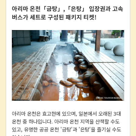
아리마 온천「금탕」,「은탕」 입장권과 고속
버스가 세트로 구성된 패키지 티켓!
아리마 온천은 효고현에 있으며, 일본에서 오래된 3대
온천 중 하나입니다. 아리마 온천 지역을 산책할 수도
있고, 유명한 공공 온천 '금탕'과 '은탕'을 즐기실 수도