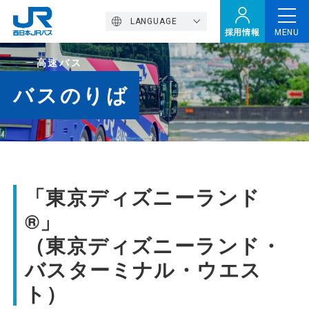
LANGUAGE
採用情報
MENU
高速バス
トップページ
バスのりば
西バスの魅力
高速バス
「東京ディズニーランド
®」
定期観光バス
（東京ディズニーランド・
バスターミナル・ウエス
おトクなきっぷ特集
ト）