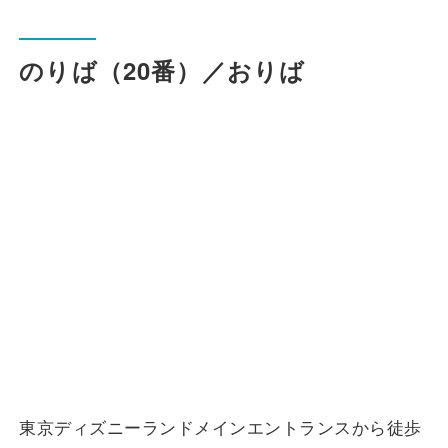
一般路線バス
のりば（20番）／おりば
貸切バス
関連事業
お知らせ
運行情報
お問い合わせ・Q&A
西日本JRバスについて
東京ディズニーランドメインエントランスから徒歩