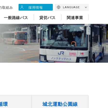
の取組み
採用情報
LANGUAGE
一般路線バス
貸切バス
関連事業
循環
城北運動公園線