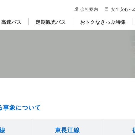
会社案内
安全安心へ
高速バス
定期観光バス
おトクなきっぷ特集
る事象について
線
東長江線