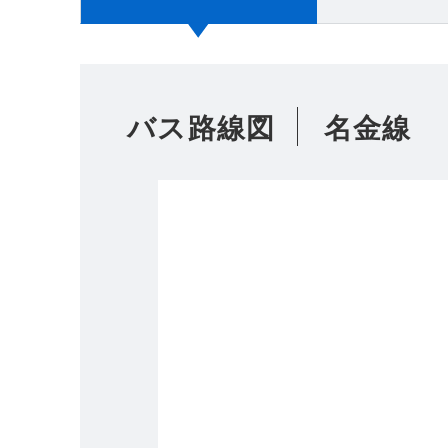
バス路線図
名金線