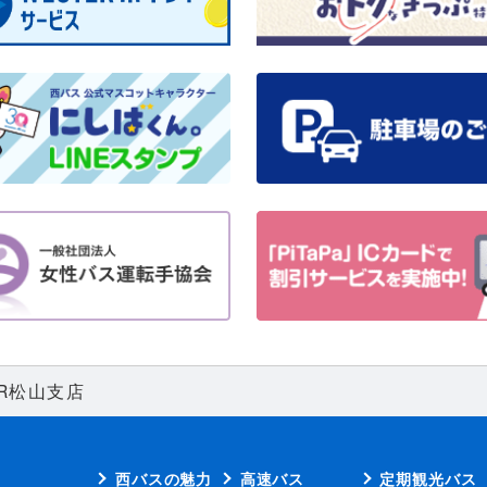
JR松山支店
西バスの魅力
高速バス
定期観光バス