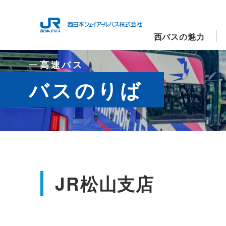
西バスの魅力
高速バス
バスのりば
JR松山支店