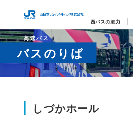
西バスの魅力
高速バス
バスのりば
しづかホール