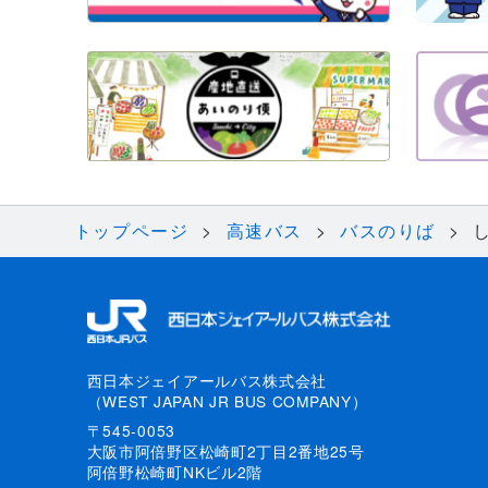
トップページ
高速バス
バスのりば
西日本ジェイアールバス株式会社
（WEST JAPAN JR BUS COMPANY）
〒545-0053
大阪市阿倍野区松崎町2丁目2番地25号
阿倍野松崎町NKビル2階