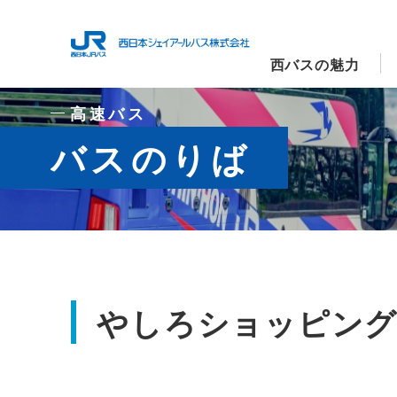
西バスの魅力
高速バス
バスのりば
やしろショッピング