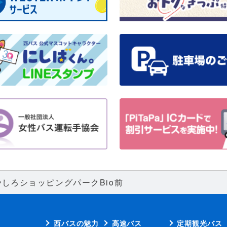
やしろショッピングパークBio前
西バスの魅力
高速バス
定期観光バス