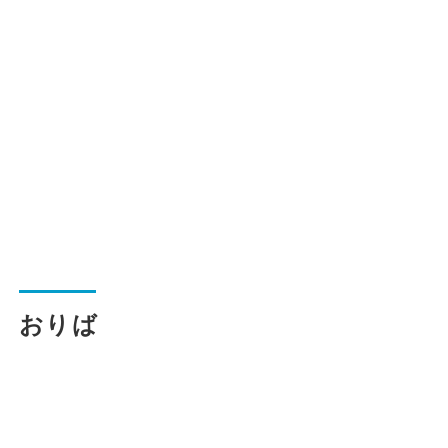
一般路線バス
貸切バス
関連事業
お知らせ
運行情報
おりば
お問い合わせ・Q&A
西日本JRバスについて