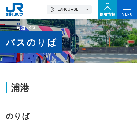
LANGUAGE
採用情報
MENU
高速バス
トップページ
バスのりば
西バスの魅力
高速バス
浦港
定期観光バス
のりば
おトクなきっぷ特集