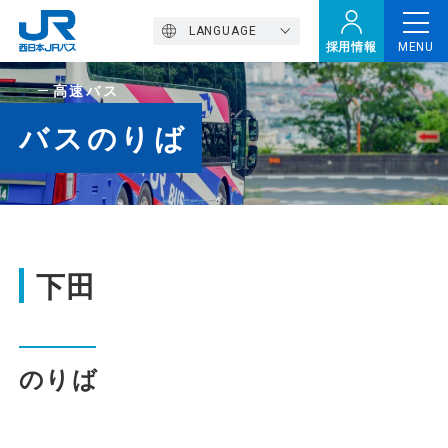
LANGUAGE
採用情報
MENU
高速バス
トップページ
バスのりば
西バスの魅力
高速バス
下田
定期観光バス
のりば
おトクなきっぷ特集