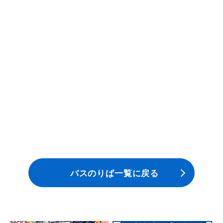
一般路線バス
貸切バス
関連事業
お知らせ
運行情報
お問い合わせ・Q&A
バスのりば一覧に戻る
西日本JRバスについて