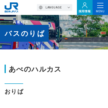
LANGUAGE
採用情報
MENU
高速バス
トップページ
バスのりば
西バスの魅力
高速バス
あべのハルカス
定期観光バス
おりば
おトクなきっぷ特集