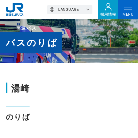
LANGUAGE
採用情報
MENU
高速バス
トップページ
バスのりば
西バスの魅力
高速バス
湯崎
定期観光バス
のりば
おトクなきっぷ特集