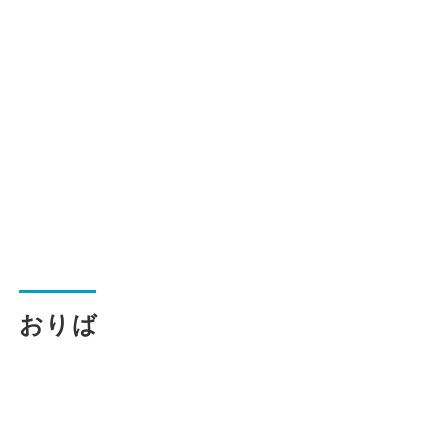
一般路線バス
貸切バス
関連事業
お知らせ
運行情報
おりば
お問い合わせ・Q&A
西日本JRバスについて