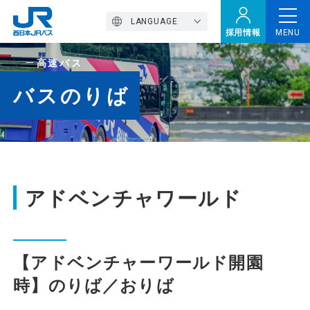
LANGUAGE
採用情報
MENU
高速バス
トップページ
バスのりば
西バスの魅力
高速バス
アドベンチャワールド
定期観光バス
【アドベンチャーワールド開園
時】のりば／おりば
おトクなきっぷ特集