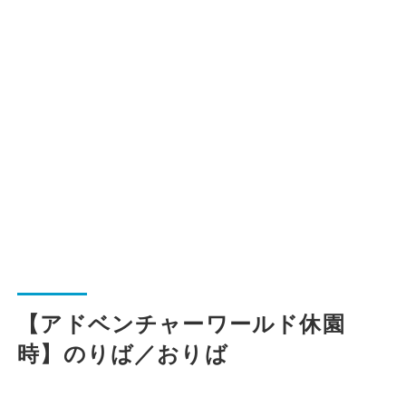
一般路線バス
貸切バス
関連事業
お知らせ
運行情報
お問い合わせ・Q&A
【アドベンチャーワールド休園
時】のりば／おりば
西日本JRバスについて