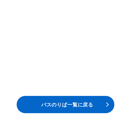
安全安心への
会社案内
採用情報
取組み
バスのりば一覧に戻る