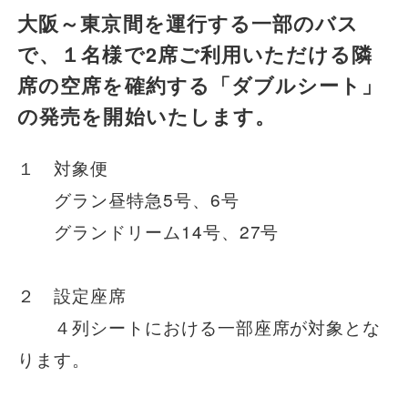
大阪～東京間を運行する一部のバス
一般路線バス
で、１名様で2席ご利用いただける隣
席の空席を確約する「ダブルシート」
貸切バス
の発売を開始いたします。
１ 対象便
関連事業
グラン昼特急5号、6号
グランドリーム14号、27号
お知らせ
運行情報
２ 設定座席
お問い合わせ・Q&A
４列シートにおける一部座席が対象とな
ります。
西日本JRバスについて