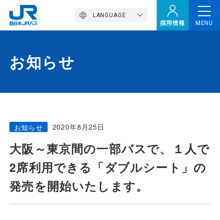
LANGUAGE
採用情報
MENU
お知らせ
トップページ
西バスの魅力
2020年8月25日
お知らせ
高速バス
大阪～東京間の一部バスで、１人で
2席利用できる「ダブルシート」の
定期観光バス
発売を開始いたします。
おトクなきっぷ特集