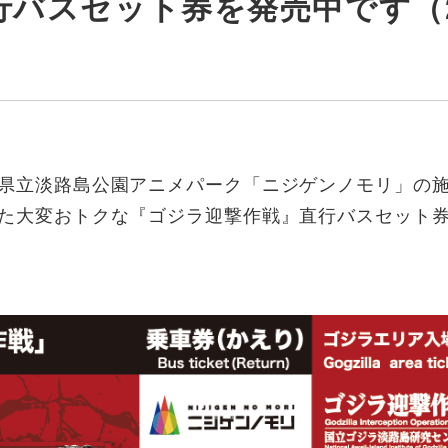
バスセット券を発売中です（20
県立淡路島公園アニメパーク「ニジゲンノモリ」の
た大変おトクな『ゴジラ迎撃作戦』直行バスセット