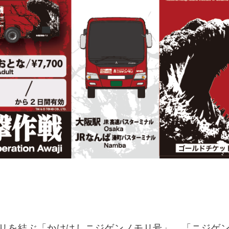
リを結ぶ「かけはしニジゲンノモリ号」、「ニジゲ