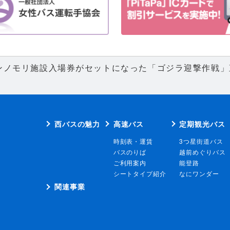
ンノモリ施設入場券がセットになった「ゴジラ迎撃作戦」直
西バスの魅力
高速バス
定期観光バス
時刻表・運賃
3つ星街道バス
バスのりば
越前めぐりバス
ご利用案内
能登路
シートタイプ紹介
なにワンダー
関連事業