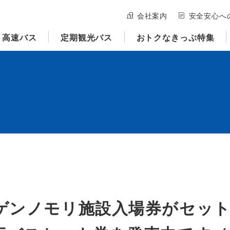
会社案内
安全安心へ
高速バス
定期観光バス
おトクなきっぷ特集
ゲンノモリ施設入場券がセッ