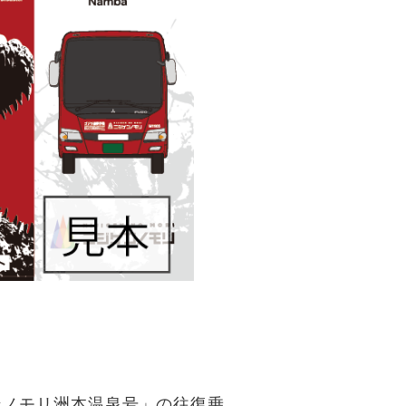
ンノモリ洲本温泉号」の往復乗