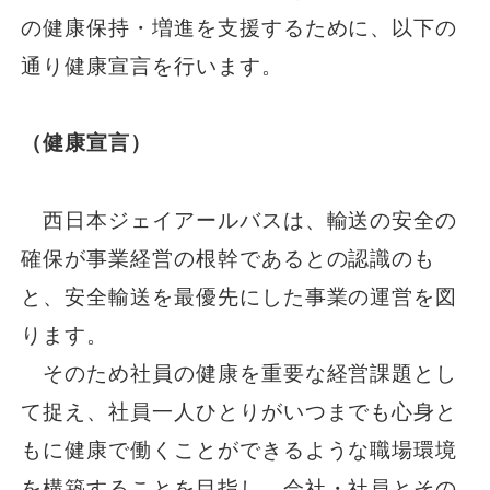
の健康保持・増進を支援するために、以下の
一般路線バス
通り健康宣言を行います。
貸切バス
（健康宣言）
関連事業
西日本ジェイアールバスは、輸送の安全の
確保が事業経営の根幹であるとの認識のも
と、安全輸送を最優先にした事業の運営を図
お知らせ
運行情報
ります。
お問い合わせ・Q&A
そのため社員の健康を重要な経営課題とし
て捉え、社員一人ひとりがいつまでも心身と
西日本JRバスについて
もに健康で働くことができるような職場環境
を構築することを目指し、会社・社員とその