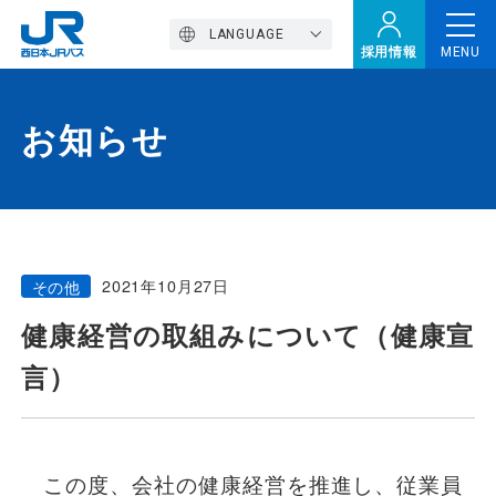
LANGUAGE
採用情報
MENU
お知らせ
トップページ
西バスの魅力
2021年10月27日
その他
高速バス
健康経営の取組みについて（健康宣
言）
定期観光バス
おトクなきっぷ特集
この度、会社の健康経営を推進し、従業員